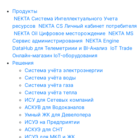
Продукты
NEKTA
Система Интеллектуального Учета
ресурсов
NEKTA CS
Личный кабинет потребителя
NEKTA Oil
Цифровое месторождение
NEKTA MS
Сервис администрирования
NEKTA Engine
DataHub для Телеметриии и BI-Анализ
IoT Trade
Онлайн-магазин IoT-оборудования
Решения
Система учёта электроэнергии
Система учёта воды
Система учёта газа
Система учёта тепла
ИСУ для Сетевых компаний
АСКУВ для Водоканалов
Умный ЖК для Девелопера
ИСУЭ на Предприятии
АСКУЭ для СНТ
ИСУЭ для МКД и ЖК