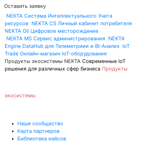
Оставить заявку
NEKTA
Система Интеллектуального Учета
ресурсов
NEKTA CS
Личный кабинет потребителя
NEKTA Oil
Цифровое месторождение
NEKTA MS
Сервис администрирования
NEKTA
Engine
DataHub для Телеметриии и BI-Анализ
IoT
Trade
Онлайн-магазин IoT-оборудования
Продукты экосистемы NEKTA
Современные IoT
решения для различных сфер бизнеса
Продукты
экосистемы
Наше сообщество
Карта партнеров
Библиотека кейсов