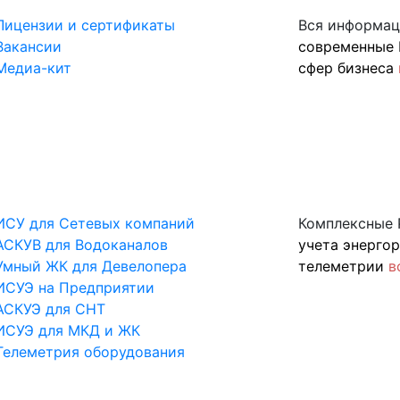
Лицензии и сертификаты
Вся информац
Вакансии
современные 
Медиа-кит
сфер бизнеса
ИСУ для Сетевых компаний
Комплексные 
АСКУВ для Водоканалов
учета энерго
Умный ЖК для Девелопера
телеметрии
в
ИСУЭ на Предприятии
АСКУЭ для СНТ
ИСУЭ для МКД и ЖК
Телеметрия оборудования