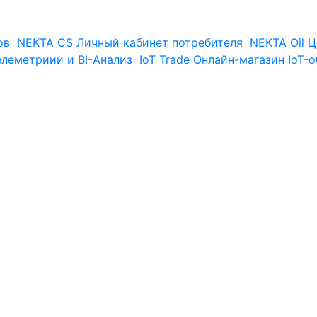
ов
NEKTA CS
Личный кабинет потребителя
NEKTA Oil
Ц
елеметриии и BI-Анализ
IoT Trade
Онлайн-магазин IoT-