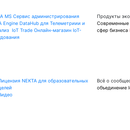
A MS
Сервис администрирования
Продукты эк
 Engine
DataHub для Телеметриии и
Современные 
ализ
IoT Trade
Онлайн-магазин IoT-
сфер бизнеса
удования
Лицензия NEKTA для образовательных
Всё о сообще
целей
объединение I
Видео