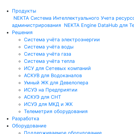
Продукты
NEKTA
Система Интеллектуального Учета ресурс
администрирования
NEKTA Engine
DataHub для Т
Решения
Система учёта электроэнергии
Система учёта воды
Система учёта газа
Система учёта тепла
ИСУ для Сетевых компаний
АСКУВ для Водоканалов
Умный ЖК для Девелопера
ИСУЭ на Предприятии
АСКУЭ для СНТ
ИСУЭ для МКД и ЖК
Телеметрия оборудования
Разработка
Оборудование
Поддерживаемое оборудование