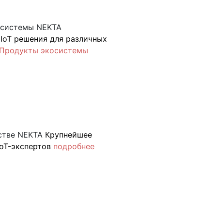
осистемы NEKTA
IoT решения для различных
Продукты экосистемы
стве NEKTA
Крупнейшее
oT-экспертов
подробнее