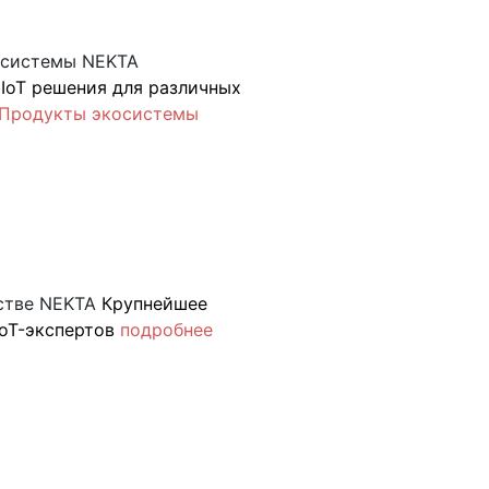
осистемы NEKTA
IoT решения для различных
Продукты экосистемы
стве NEKTA
Крупнейшее
oT-экспертов
подробнее