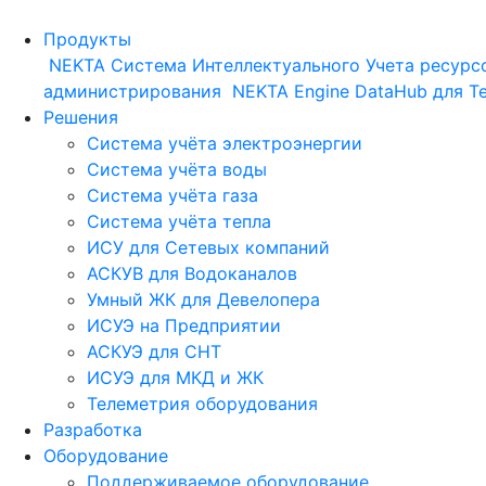
Продукты
NEKTA
Система Интеллектуального Учета ресурс
администрирования
NEKTA Engine
DataHub для Т
Решения
Система учёта электроэнергии
Система учёта воды
Система учёта газа
Система учёта тепла
ИСУ для Сетевых компаний
АСКУВ для Водоканалов
Умный ЖК для Девелопера
ИСУЭ на Предприятии
АСКУЭ для СНТ
ИСУЭ для МКД и ЖК
Телеметрия оборудования
Разработка
Оборудование
Поддерживаемое оборудование