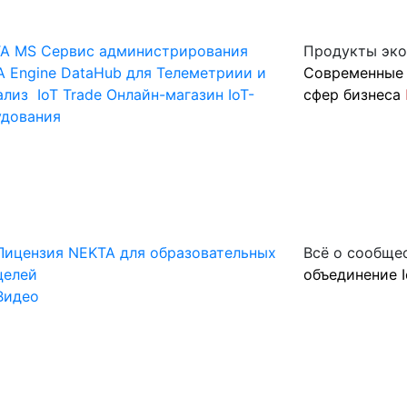
A MS
Сервис администрирования
Продукты эк
 Engine
DataHub для Телеметриии и
Современные 
ализ
IoT Trade
Онлайн-магазин IoT-
сфер бизнеса
удования
Лицензия NEKTA для образовательных
Всё о сообще
целей
объединение I
Видео