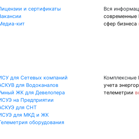
Лицензии и сертификаты
Вся информац
Вакансии
современные 
Медиа-кит
сфер бизнеса
ИСУ для Сетевых компаний
Комплексные 
АСКУВ для Водоканалов
учета энерго
Умный ЖК для Девелопера
телеметрии
в
ИСУЭ на Предприятии
АСКУЭ для СНТ
ИСУЭ для МКД и ЖК
Телеметрия оборудования