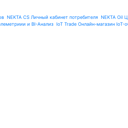
ов
NEKTA CS
Личный кабинет потребителя
NEKTA Oil
Ц
елеметриии и BI-Анализ
IoT Trade
Онлайн-магазин IoT-