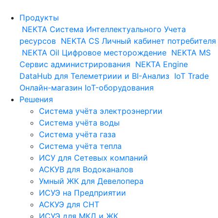
Продукты
NEKTA
Система Интеллектуального Учета
ресурсов
NEKTA CS
Личный кабинет потребителя
NEKTA Oil
Цифровое месторождение
NEKTA MS
Сервис администрирования
NEKTA Engine
DataHub для Телеметриии и BI-Анализ
IoT Trade
Онлайн-магазин IoT-оборудования
Решения
Система учёта электроэнергии
Система учёта воды
Система учёта газа
Система учёта тепла
ИСУ для Сетевых компаний
АСКУВ для Водоканалов
Умный ЖК для Девелопера
ИСУЭ на Предприятии
АСКУЭ для СНТ
ИСУЭ для МКД и ЖК