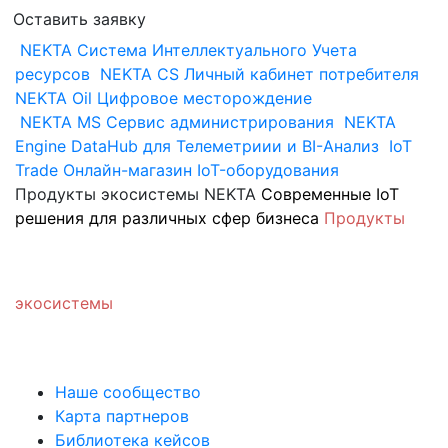
Оставить заявку
NEKTA
Система Интеллектуального Учета
ресурсов
NEKTA CS
Личный кабинет потребителя
NEKTA Oil
Цифровое месторождение
NEKTA MS
Сервис администрирования
NEKTA
Engine
DataHub для Телеметриии и BI-Анализ
IoT
Trade
Онлайн-магазин IoT-оборудования
Продукты экосистемы NEKTA
Современные IoT
решения для различных сфер бизнеса
Продукты
экосистемы
Наше сообщество
Карта партнеров
Библиотека кейсов