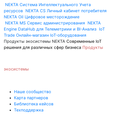
NEKTA
Система Интеллектуального Учета
ресурсов
NEKTA CS
Личный кабинет потребителя
NEKTA Oil
Цифровое месторождение
NEKTA MS
Сервис администрирования
NEKTA
Engine
DataHub для Телеметриии и BI-Анализ
IoT
Trade
Онлайн-магазин IoT-оборудования
Продукты экосистемы NEKTA
Современные IoT
решения для различных сфер бизнеса
Продукты
экосистемы
Наше сообщество
Карта партнеров
Библиотека кейсов
Техподдержка