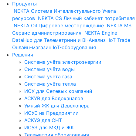
Продукты
NEKTA
Система Интеллектуального Учета
ресурсов
NEKTA CS
Личный кабинет потребителя
NEKTA Oil
Цифровое месторождение
NEKTA MS
Сервис администрирования
NEKTA Engine
DataHub для Телеметриии и BI-Анализ
IoT Trade
Онлайн-магазин IoT-оборудования
Решения
Система учёта электроэнергии
Система учёта воды
Система учёта газа
Система учёта тепла
ИСУ для Сетевых компаний
АСКУВ для Водоканалов
Умный ЖК для Девелопера
ИСУЭ на Предприятии
АСКУЭ для СНТ
ИСУЭ для МКД и ЖК
Телеметрия оборудования