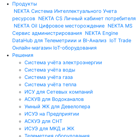
Продукты
NEKTA
Система Интеллектуального Учета
ресурсов
NEKTA CS
Личный кабинет потребителя
NEKTA Oil
Цифровое месторождение
NEKTA MS
Сервис администрирования
NEKTA Engine
DataHub для Телеметриии и BI-Анализ
IoT Trade
Онлайн-магазин IoT-оборудования
Решения
Система учёта электроэнергии
Система учёта воды
Система учёта газа
Система учёта тепла
ИСУ для Сетевых компаний
АСКУВ для Водоканалов
Умный ЖК для Девелопера
ИСУЭ на Предприятии
АСКУЭ для СНТ
ИСУЭ для МКД и ЖК
Телеметрия оборудования