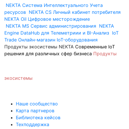
NEKTA
Система Интеллектуального Учета
ресурсов
NEKTA CS
Личный кабинет потребителя
NEKTA Oil
Цифровое месторождение
NEKTA MS
Сервис администрирования
NEKTA
Engine
DataHub для Телеметриии и BI-Анализ
IoT
Trade
Онлайн-магазин IoT-оборудования
Продукты экосистемы NEKTA
Современные IoT
решения для различных сфер бизнеса
Продукты
экосистемы
Наше сообщество
Карта партнеров
Библиотека кейсов
Техподдержка