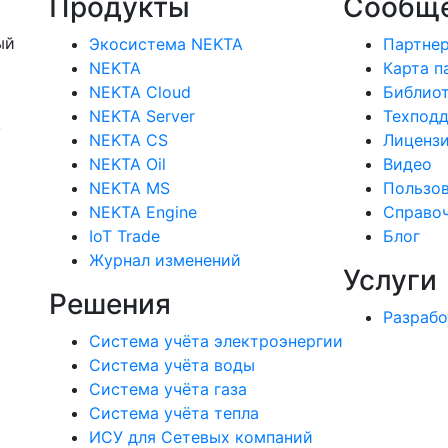
Продукты
Сообщ
ый
Экосистема NEKTA
Партне
NEKTA
Карта п
NEKTA Cloud
Библиот
х
NEKTA Server
Техпод
NEKTA CS
Лицензи
NEKTA Oil
Видео
NEKTA MS
Пользов
NEKTA Engine
Справо
IoT Trade
Блог
Журнал изменений
Услуги
Решения
Разрабо
Система учёта электроэнергии
Система учёта воды
Система учёта газа
Система учёта тепла
ИСУ для Сетевых компаний