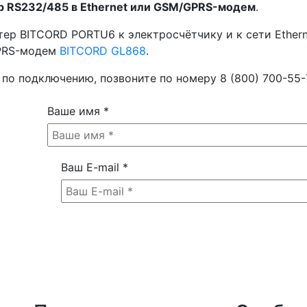
р RS232/485 в Ethernet или GSM/GPRS-модем
.
тер BITCORD PORTU6 к электросчётчику и к сети Ethern
GPRS-модем
BITCORD GL868
.
о подключению, позвоните по номеру 8 (800) 700-55-73
Ваше имя
*
Ваш E-mail
*