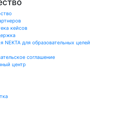
ество
рство
артнеров
ека кейсов
держка
я NEKTA для образовательных целей
ательское соглашение
чный центр
тка