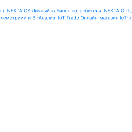
ов
NEKTA CS
Личный кабинет потребителя
NEKTA Oil
Ц
елеметриии и BI-Анализ
IoT Trade
Онлайн-магазин IoT-