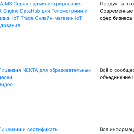
A MS
Сервис администрирования
Продукты эк
 Engine
DataHub для Телеметриии и
Современные 
ализ
IoT Trade
Онлайн-магазин IoT-
сфер бизнеса
удования
Лицензия NEKTA для образовательных
Всё о сообще
целей
объединение I
Видео
Лицензии и сертификаты
Вся информац