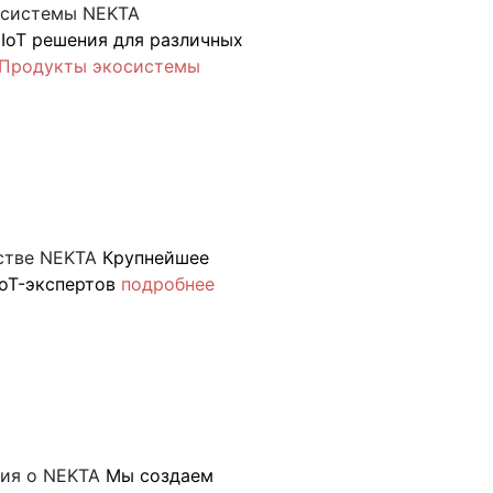
осистемы NEKTA
IoT решения для различных
Продукты экосистемы
стве NEKTA
Крупнейшее
oT-экспертов
подробнее
ия о NEKTA
Мы создаем