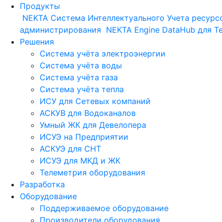
Продукты
NEKTA
Система Интеллектуального Учета ресурс
администрирования
NEKTA Engine
DataHub для Т
Решения
Система учёта электроэнергии
Система учёта воды
Система учёта газа
Система учёта тепла
ИСУ для Сетевых компаний
АСКУВ для Водоканалов
Умный ЖК для Девелопера
ИСУЭ на Предприятии
АСКУЭ для СНТ
ИСУЭ для МКД и ЖК
Телеметрия оборудования
Разработка
Оборудование
Поддерживаемое оборудование
Производители оборудования