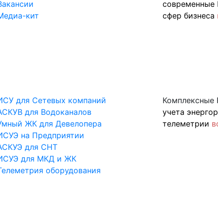
Вакансии
современные 
Медиа-кит
сфер бизнеса
ИСУ для Сетевых компаний
Комплексные 
АСКУВ для Водоканалов
учета энерго
Умный ЖК для Девелопера
телеметрии
в
ИСУЭ на Предприятии
АСКУЭ для СНТ
ИСУЭ для МКД и ЖК
Телеметрия оборудования