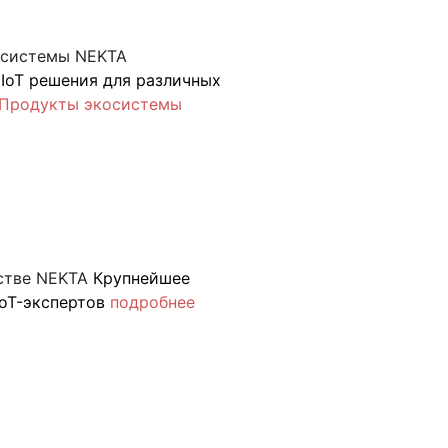
осистемы NEKTA
IoT решения для различных
Продукты экосистемы
стве NEKTA
Крупнейшее
oT-экспертов
подробнее