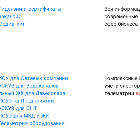
Лицензии и сертификаты
Вся информац
Вакансии
современные 
Медиа-кит
сфер бизнеса
ИСУ для Сетевых компаний
Комплексные 
АСКУВ для Водоканалов
учета энерго
Умный ЖК для Девелопера
телеметрии
в
ИСУЭ на Предприятии
АСКУЭ для СНТ
ИСУЭ для МКД и ЖК
Телеметрия оборудования