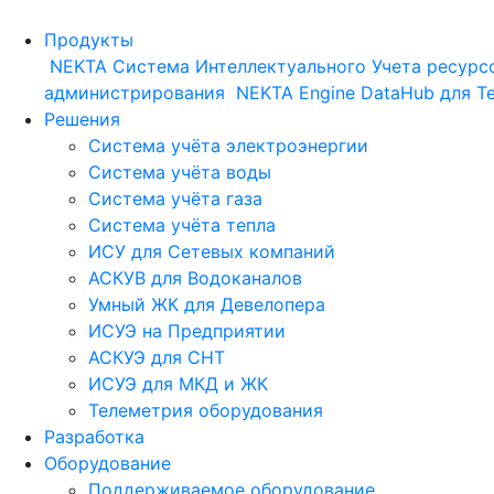
Продукты
NEKTA
Система Интеллектуального Учета ресурс
администрирования
NEKTA Engine
DataHub для Т
Решения
Система учёта электроэнергии
Система учёта воды
Система учёта газа
Система учёта тепла
ИСУ для Сетевых компаний
АСКУВ для Водоканалов
Умный ЖК для Девелопера
ИСУЭ на Предприятии
АСКУЭ для СНТ
ИСУЭ для МКД и ЖК
Телеметрия оборудования
Разработка
Оборудование
Поддерживаемое оборудование