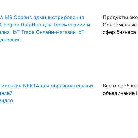
A MS
Сервис администрирования
Продукты эк
 Engine
DataHub для Телеметриии и
Современные 
ализ
IoT Trade
Онлайн-магазин IoT-
сфер бизнеса
удования
Лицензия NEKTA для образовательных
Всё о сообще
целей
объединение I
Видео