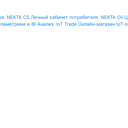
ов
NEKTA CS
Личный кабинет потребителя
NEKTA Oil
Ц
елеметриии и BI-Анализ
IoT Trade
Онлайн-магазин IoT-